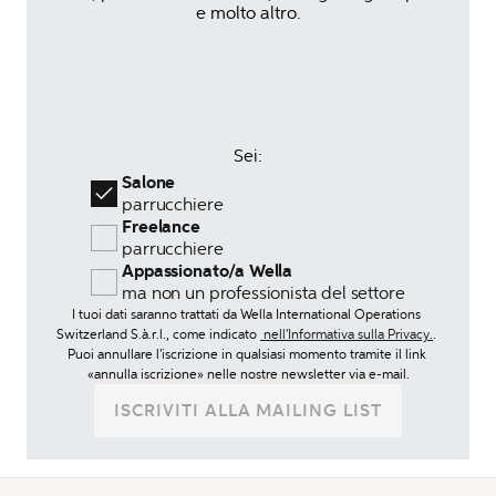
e molto altro.
Sei:
 Salone 
 parrucchiere
 Freelance 
 parrucchiere
 Appassionato/a Wella 
 ma non un professionista del settore
I tuoi dati saranno trattati da Wella International Operations 
Switzerland S.à.r.l., come indicato 
 nell'Informativa sulla Privacy.
. 
Puoi annullare l'iscrizione in qualsiasi momento tramite il link 
«annulla iscrizione» nelle nostre newsletter via e-mail.
ISCRIVITI ALLA MAILING LIST